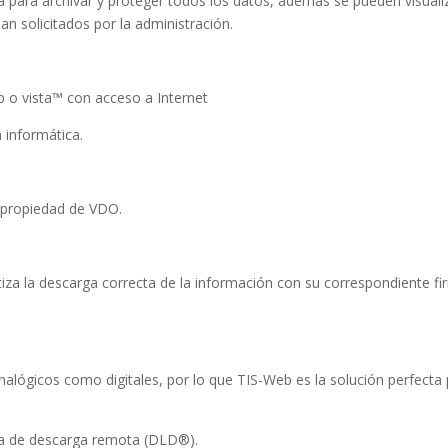
a para archivar y proteger todos los datos, además se pueden visuali
n solicitados por la administración.
 o vista™ con acceso a Internet
 informática.
 propiedad de VDO.
iza la descarga correcta de la información con su correspondiente f
nalógicos como digitales, por lo que TIS-Web es la solución perfecta
a de descarga remota (DLD®).